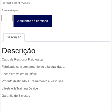
Garantia de 3 meses
3 em estoque
Cabo
Adicionar ao carrinho
Resposta
Fisiológica
-
Treinamento
Descrição
e
Pesquisa
Descrição
quantidade
Cabo de Resposta Fisiológica.
Fabricado com componente de alta qualidade.
Fecho em Velcro Ajustável.
Produto destinado a Treinamento e Pesquisa
Lifestyle & Training Device
Garantia de 3 meses