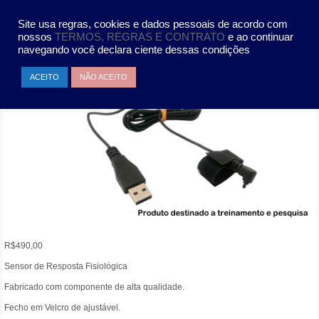
Pular
MENU
para
Site usa regras, cookies e dados pessoais de acordo com
o
nossos
TERMOS, REGRAS E CONTRATO
e ao continuar
conteúdo
navegando você declara ciente dessas condições
ACEITO
NÃO ACEITO
R$
490,00
Sensor de Resposta Fisiológica
Fabricado com componente de alta qualidade.
Fecho em Velcro de ajustável.