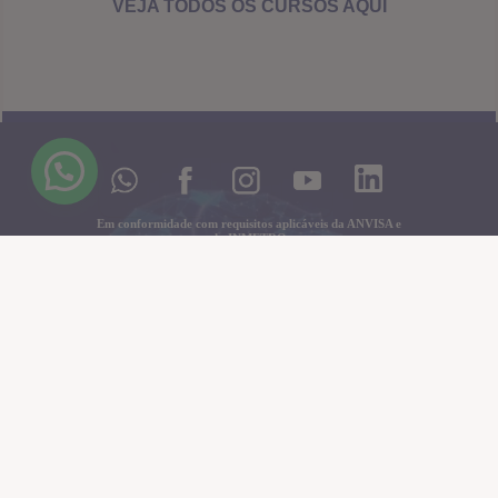
VEJA TODOS OS CURSOS AQUI
Em conformidade com requisitos aplicáveis da ANVISA e
do INMETRO
Copyright© desde 2006 a BioEvolution® e SBN®
* Contato
* Sobre nós
* Nossa Loja
* Política de Privacidade e termos de uso
CONTATOS:
Whatsapp (11)97475-5846, 97750-8493
Email: contato@neurometria.com.br ou secretaria@neurometria.com.br
CNPJ: 08.276.678/0001-03
AFE ANVISA: 8.14.035-1
SBN® é marca registrada e núcleo técnico-científico privado da Bioevolution Tecnologia.