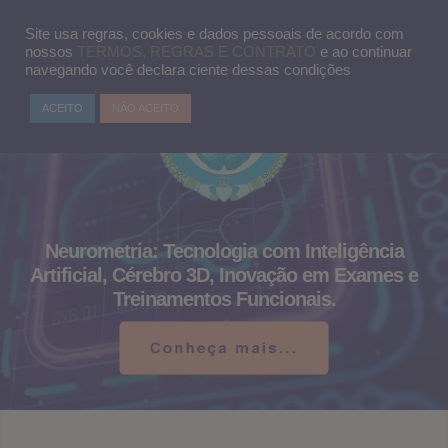
Pular
MENU
para
Site usa regras, cookies e dados pessoais de acordo com
o
nossos
TERMOS, REGRAS E CONTRATO
e ao continuar
conteúdo
navegando você declara ciente dessas condições
ACEITO
NÃO ACEITO
Neurometria: Tecnologia com Inteligência
Artificial, Cérebro 3D, Inovação em Exames e
Treinamentos Funcionais.