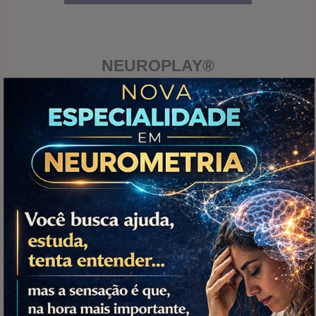
NEUROPLAY®
Diversão com Função!
A Neurometria possui outro equipamento médico
para treinamento cerebral baseado em jogos e
Inteligência Artificial, chamado Neuroplay®. O
sistema conta com software de última geração e
ferramentas estratégicas voltadas ao treinamento
neurofisiológico, com potencial para contribuir com
o desempenho funcional e cerebral dos pacientes,
conforme a aplicação profissional.