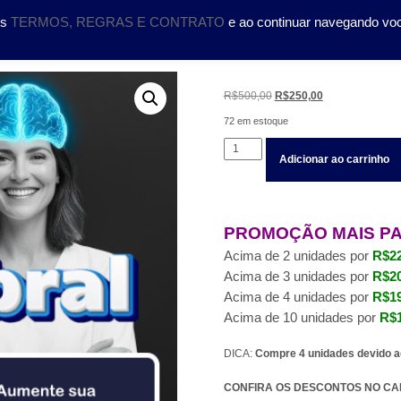
DOLOGIA
CURSOS
SERVIÇOS
CIENTÍFICO
TRA
os
TERMOS, REGRAS E CONTRATO
e ao continuar navegando vo
O
O
R$
500,00
R$
250,00
preço
preço
72 em estoque
original
atual
Suplemento
era:
é:
Adicionar ao carrinho
UP
R$500,00.
R$250,00.
CEREBRAL
quantidade
PROMOÇÃO MAIS P
Acima de 2 unidades por
R$22
Acima de 3 unidades por
R$20
Acima de 4 unidades por
R$19
Acima de 10 unidades por
R$1
DICA:
Compre 4 unidades devido a
CONFIRA OS DESCONTOS NO CA