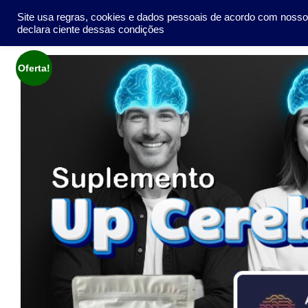
Pular
SOCIEDADE
METO
Site usa regras, cookies e dados pessoais de acordo com noss
para
declara ciente dessas condições
o
conteúdo
Oferta!