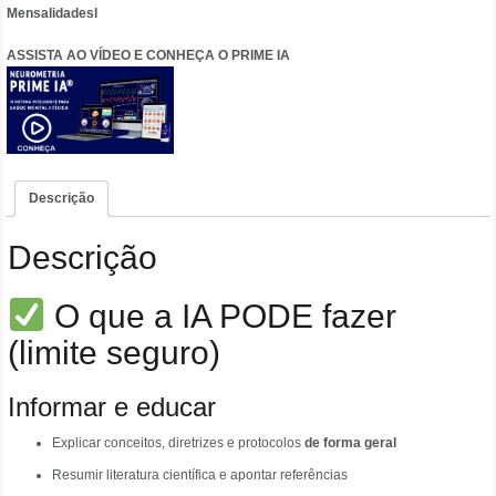
Mensalidadesl
EMBARCADA
E
ASSISTA AO VÍDEO E CONHEÇA O PRIME IA
KIT
COM
CABOS
DE
ALTA
VELOCIDADE
quantidade
Descrição
Descrição
O que a IA PODE fazer
(limite seguro)
Informar e educar
Explicar conceitos, diretrizes e protocolos
de forma geral
Resumir literatura científica e apontar referências