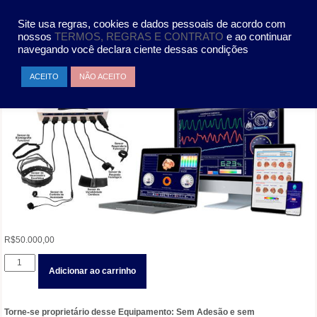
Pular
MENU
para
Site usa regras, cookies e dados pessoais de acordo com
o
nossos
TERMOS, REGRAS E CONTRATO
e ao continuar
conteúdo
navegando você declara ciente dessas condições
ACEITO
NÃO ACEITO
R$
50.000,00
EQUIP.
Adicionar ao carrinho
COMPUT.
NF
COM
Torne-se proprietário desse Equipamento: Sem Adesão e sem
IA