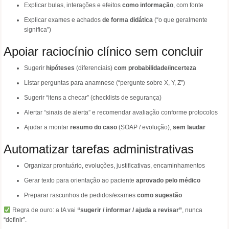
Explicar bulas, interações e efeitos
como informação
, com fonte
Explicar exames e achados
de forma didática
(“o que geralmente
significa”)
Apoiar raciocínio clínico sem concluir
Sugerir
hipóteses
(diferenciais)
com probabilidade/incerteza
Listar perguntas para anamnese (“pergunte sobre X, Y, Z”)
Sugerir “itens a checar” (checklists de segurança)
Alertar “sinais de alerta” e recomendar avaliação conforme protocolos
Ajudar a montar
resumo do caso
(SOAP / evolução),
sem laudar
Automatizar tarefas administrativas
Organizar prontuário, evoluções, justificativas, encaminhamentos
Gerar texto para orientação ao paciente
aprovado pelo médico
Preparar rascunhos de pedidos/exames
como sugestão
Regra de ouro: a IA vai
“sugerir / informar / ajuda a revisar”
, nunca
“definir”.