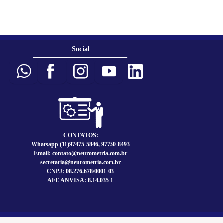
Social
___________________________
___________________________
CONTATOS:
Whatsapp (11)97475-5846, 97750-8493
Email: contato@neurometria.com.br
secretaria@neurometria.com.br
CNPJ: 08.276.678/0001-03
AFE ANVISA: 8.14.035-1