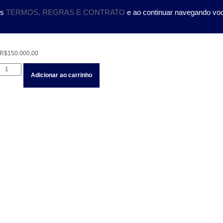
DOLOGIA
CURSOS
SERVIÇOS
CIENTÍFICO
TRA
os
TERMOS, REGRAS E CONTRATO
e ao continuar navegando vo
R$
150.000,00
REM
Adicionar ao carrinho
Locação
Equipamento
Eletrônico
de
Treinamento
Sistema
NeuroPlay®
quantidade