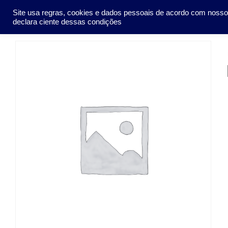
Pular
SOCIEDADE
METO
Site usa regras, cookies e dados pessoais de acordo com noss
para
declara ciente dessas condições
o
conteúdo