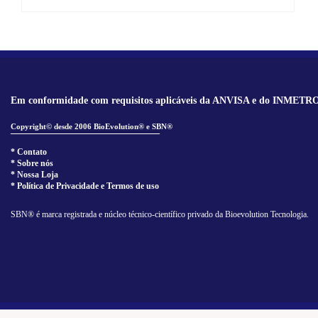
Em conformidade com requisitos aplicáveis da ANVISA e do INMETR
Copyright© desde 2006 BioEvolution® e SBN®
______________________________
* Contato
* Sobre nós
* Nossa Loja
* Política de Privacidade e Termos de uso
SBN® é marca registrada e núcleo técnico-científico privado da Bioevolution Tecnologia.