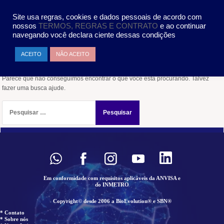
Pular
MENU
para
Site usa regras, cookies e dados pessoais de acordo com
o
nossos
TERMOS, REGRAS E CONTRATO
e ao continuar
conteúdo
navegando você declara ciente dessas condições
Nada encontrado
ACEITO
NÃO ACEITO
Parece que não conseguimos encontrar o que você está procurando. Talvez
fazer uma busca ajude.
Pesquisar
por:
Em conformidade com requisitos aplicáveis da ANVISA e
do INMETRO
Copyright© desde 2006 a BioEvolution® e SBN®
* Contato
* Sobre nós