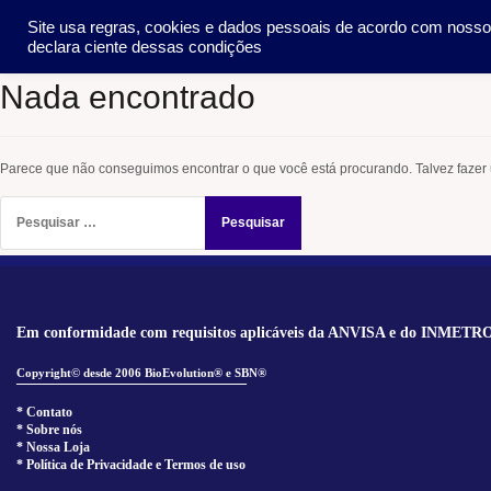
Pular
SOCIEDADE
METO
Site usa regras, cookies e dados pessoais de acordo com noss
para
declara ciente dessas condições
o
conteúdo
Nada encontrado
Parece que não conseguimos encontrar o que você está procurando. Talvez fazer
Pesquisar
por:
Em conformidade com requisitos aplicáveis da ANVISA e do INMETR
Copyright© desde 2006 BioEvolution® e SBN®
______________________________
* Contato
* Sobre nós
* Nossa Loja
* Política de Privacidade e Termos de uso