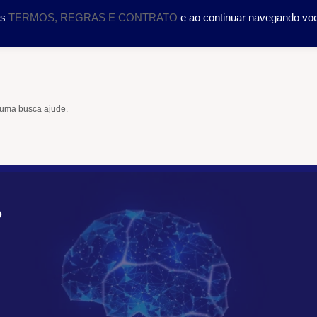
DOLOGIA
CURSOS
SERVIÇOS
CIENTÍFICO
TRA
os
TERMOS, REGRAS E CONTRATO
e ao continuar navegando vo
 uma busca ajude.
O