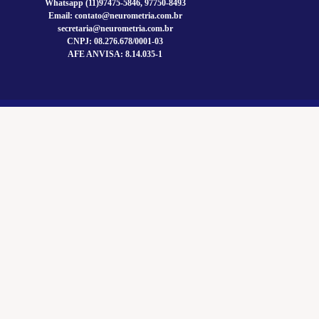
Whatsapp (11)97475-5846, 97750-8493
Email: contato@neurometria.com.br
secretaria@neurometria.com.br
CNPJ: 08.276.678/0001-03
AFE ANVISA: 8.14.035-1