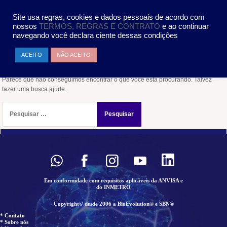
Pular
MENU
para
Site usa regras, cookies e dados pessoais de acordo com
o
nossos
TERMOS, REGRAS E CONTRATO
e ao continuar
conteúdo
navegando você declara ciente dessas condições
Nada encontrado
ACEITO
NÃO ACEITO
Parece que não conseguimos encontrar o que você está procurando. Talvez
fazer uma busca ajude.
Pesquisar
por:
Em conformidade com requisitos aplicáveis da ANVISA e
do INMETRO
Copyright© desde 2006 a BioEvolution® e SBN®
* Contato
* Sobre nós