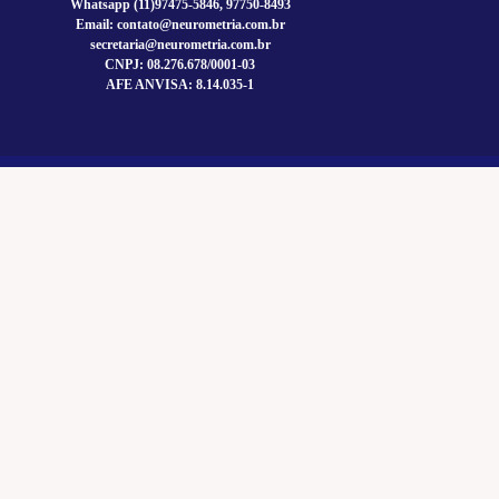
Whatsapp (11)97475-5846, 97750-8493
Email: contato@neurometria.com.br
secretaria@neurometria.com.br
CNPJ: 08.276.678/0001-03
AFE ANVISA: 8.14.035-1