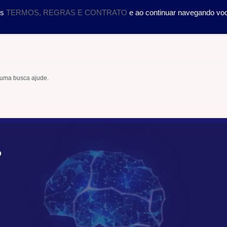
DOLOGIA
CURSOS
SERVIÇOS
CIENTÍFICO
TRA
os
TERMOS, REGRAS E CONTRATO
e ao continuar navegando vo
 uma busca ajude.
O