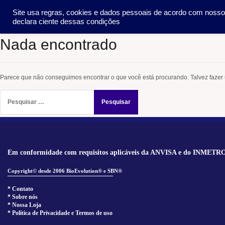
Pular
SOCIEDADE
METO
Site usa regras, cookies e dados pessoais de acordo com noss
para
declara ciente dessas condições
o
conteúdo
Nada encontrado
Parece que não conseguimos encontrar o que você está procurando. Talvez fazer
Pesquisar
por:
Em conformidade com requisitos aplicáveis da ANVISA e do INMETR
Copyright© desde 2006 BioEvolution® e SBN®
______________________________
* Contato
* Sobre nós
* Nossa Loja
* Política de Privacidade e Termos de uso