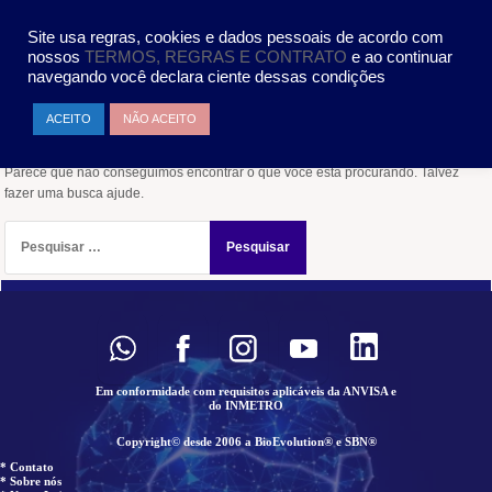
Pular
MENU
para
Site usa regras, cookies e dados pessoais de acordo com
o
nossos
TERMOS, REGRAS E CONTRATO
e ao continuar
conteúdo
navegando você declara ciente dessas condições
Nada encontrado
ACEITO
NÃO ACEITO
Parece que não conseguimos encontrar o que você está procurando. Talvez
fazer uma busca ajude.
Pesquisar
por:
Em conformidade com requisitos aplicáveis da ANVISA e
do INMETRO
Copyright© desde 2006 a BioEvolution® e SBN®
* Contato
* Sobre nós