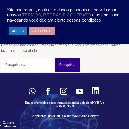
Pular
MENU
para
Site usa regras, cookies e dados pessoais de acordo com
o
nossos
TERMOS, REGRAS E CONTRATO
e ao continuar
conteúdo
navegando você declara ciente dessas condições
Nada encontrado
ACEITO
NÃO ACEITO
Parece que não conseguimos encontrar o que você está procurando. Talvez
fazer uma busca ajude.
Pesquisar
por:
Em conformidade com requisitos aplicáveis da ANVISA e
do INMETRO
Copyright© desde 2006 a BioEvolution® e SBN®
* Contato
* Sobre nós