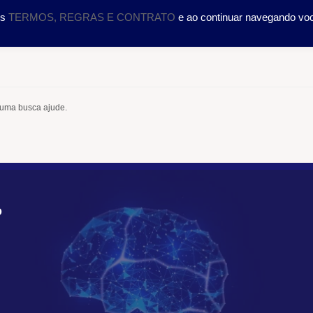
DOLOGIA
CURSOS
SERVIÇOS
CIENTÍFICO
TRA
os
TERMOS, REGRAS E CONTRATO
e ao continuar navegando vo
 uma busca ajude.
O