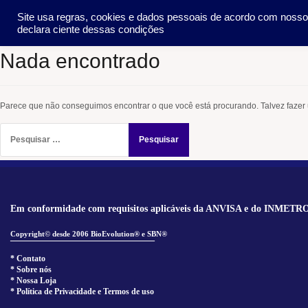
Pular
SOCIEDADE
METO
Site usa regras, cookies e dados pessoais de acordo com noss
para
declara ciente dessas condições
o
conteúdo
Nada encontrado
Parece que não conseguimos encontrar o que você está procurando. Talvez fazer
Pesquisar
por:
Em conformidade com requisitos aplicáveis da ANVISA e do INMETR
Copyright© desde 2006 BioEvolution® e SBN®
______________________________
* Contato
* Sobre nós
* Nossa Loja
* Política de Privacidade e Termos de uso