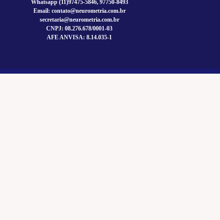
Whatsapp (11)97475-5846, 97750-8493
Email: contato@neurometria.com.br
secretaria@neurometria.com.br
CNPJ: 08.276.678/0001-03
AFE ANVISA: 8.14.035-1