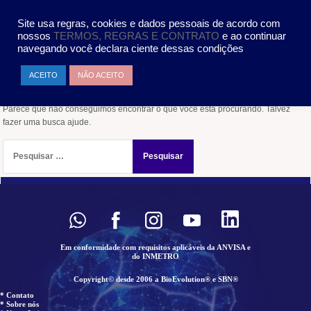
Pular
MENU
para
Site usa regras, cookies e dados pessoais de acordo com
o
nossos
TERMOS, REGRAS E CONTRATO
e ao continuar
conteúdo
navegando você declara ciente dessas condições
Nada encontrado
ACEITO
NÃO ACEITO
Parece que não conseguimos encontrar o que você está procurando. Talvez
fazer uma busca ajude.
Pesquisar
por:
Em conformidade com requisitos aplicáveis da ANVISA e
do INMETRO
Copyright© desde 2006 a BioEvolution® e SBN®
* Contato
* Sobre nós