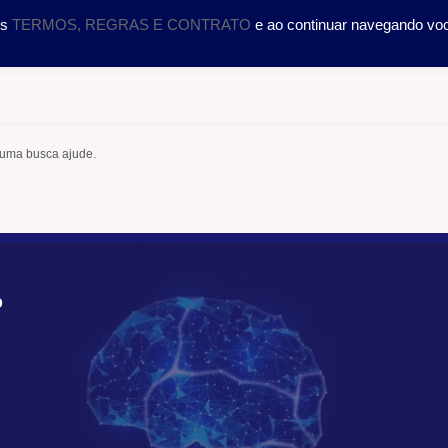
DOLOGIA
CURSOS
SERVIÇOS
CIENTÍFICO
TRA
os
TERMOS, REGRAS E CONTRATO
e ao continuar navegando vo
 uma busca ajude.
O