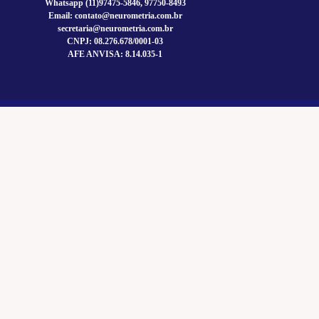
Whatsapp (11)97475-5846, 97750-8493
Email: contato@neurometria.com.br
secretaria@neurometria.com.br
CNPJ: 08.276.678/0001-03
AFE ANVISA: 8.14.035-1