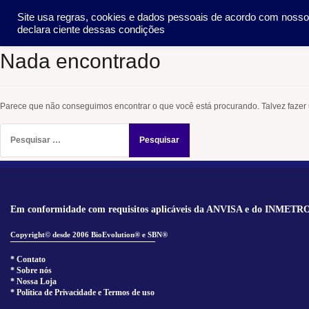
Pular
SOCIEDADE
METO
Site usa regras, cookies e dados pessoais de acordo com noss
para
declara ciente dessas condições
o
conteúdo
Nada encontrado
Parece que não conseguimos encontrar o que você está procurando. Talvez fazer
Pesquisar
por:
Em conformidade com requisitos aplicáveis da ANVISA e do INMETR
Copyright© desde 2006 BioEvolution® e SBN®
______________________________
* Contato
* Sobre nós
* Nossa Loja
* Política de Privacidade e Termos de uso