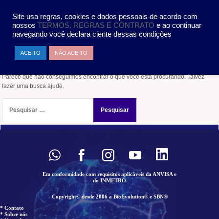
Pular
MENU
para
Site usa regras, cookies e dados pessoais de acordo com
o
nossos
TERMOS, REGRAS E CONTRATO
e ao continuar
conteúdo
navegando você declara ciente dessas condições
Nada encontrado
ACEITO
NÃO ACEITO
Parece que não conseguimos encontrar o que você está procurando. Talvez
fazer uma busca ajude.
Pesquisar
por:
Em conformidade com requisitos aplicáveis da ANVISA e
do INMETRO
Copyright© desde 2006 a BioEvolution® e SBN®
* Contato
* Sobre nós