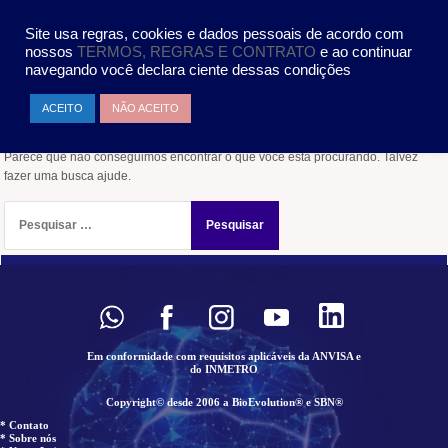
Pular
MENU
para
Site usa regras, cookies e dados pessoais de acordo com
o
nossos
TERMOS, REGRAS E CONTRATO
e ao continuar
conteúdo
navegando você declara ciente dessas condições
Nada encontrado
ACEITO
NÃO ACEITO
Parece que não conseguimos encontrar o que você está procurando. Talvez
fazer uma busca ajude.
Pesquisar
por:
Em conformidade com requisitos aplicáveis da ANVISA e
do INMETRO
Copyright© desde 2006 a BioEvolution® e SBN®
* Contato
* Sobre nós