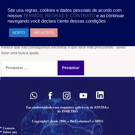
Pular
MENU
para
Site usa regras, cookies e dados pessoais de acordo com
o
nossos
TERMOS, REGRAS E CONTRATO
e ao continuar
conteúdo
navegando você declara ciente dessas condições
Nada encontrado
ACEITO
NÃO ACEITO
Parece que não conseguimos encontrar o que você está procurando. Talvez
fazer uma busca ajude.
Pesquisar
por:
Em conformidade com requisitos aplicáveis da ANVISA e
do INMETRO
Copyright© desde 2006 a BioEvolution® e SBN®
* Contato
* Sobre nós