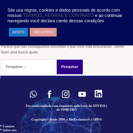
Pular
MENU
para
Site usa regras, cookies e dados pessoais de acordo com
o
nossos
TERMOS, REGRAS E CONTRATO
e ao continuar
conteúdo
navegando você declara ciente dessas condições
Nada encontrado
ACEITO
NÃO ACEITO
Parece que não conseguimos encontrar o que você está procurando. Talvez
fazer uma busca ajude.
Pesquisar
por:
Em conformidade com requisitos aplicáveis da ANVISA e
do INMETRO
Copyright© desde 2006 a BioEvolution® e SBN®
* Contato
* Sobre nós