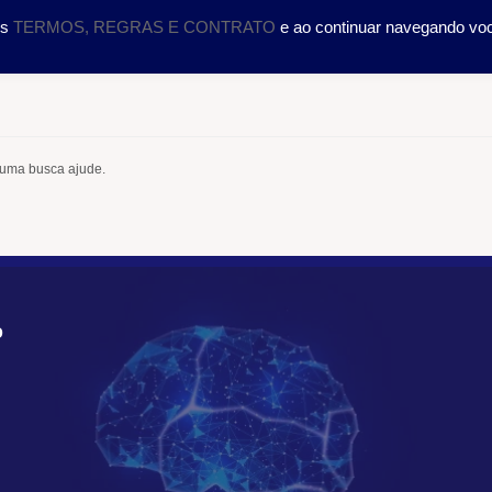
DOLOGIA
CURSOS
SERVIÇOS
CIENTÍFICO
TRA
os
TERMOS, REGRAS E CONTRATO
e ao continuar navegando vo
 uma busca ajude.
O