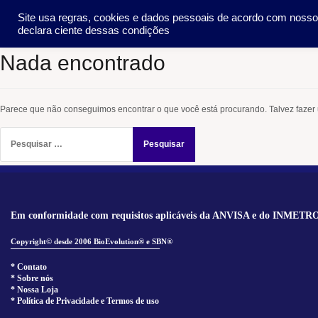
Pular
SOCIEDADE
METO
Site usa regras, cookies e dados pessoais de acordo com noss
para
declara ciente dessas condições
o
conteúdo
Nada encontrado
Parece que não conseguimos encontrar o que você está procurando. Talvez fazer
Pesquisar
por:
Em conformidade com requisitos aplicáveis da ANVISA e do INMETR
Copyright© desde 2006 BioEvolution® e SBN®
______________________________
* Contato
* Sobre nós
* Nossa Loja
* Política de Privacidade e Termos de uso