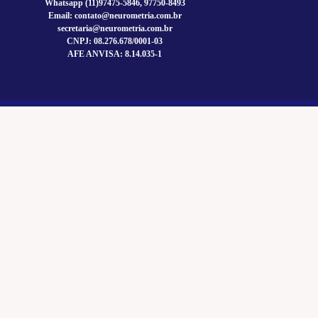
Whatsapp (11)97475-5846, 97750-8493
Email: contato@neurometria.com.br
secretaria@neurometria.com.br
CNPJ: 08.276.678/0001-03
AFE ANVISA: 8.14.035-1