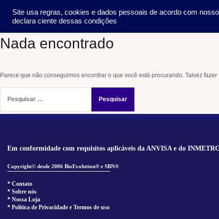
Pular
SOCIEDADE
METO
Site usa regras, cookies e dados pessoais de acordo com noss
para
declara ciente dessas condições
o
conteúdo
Nada encontrado
Parece que não conseguimos encontrar o que você está procurando. Talvez fazer
Pesquisar
por:
Em conformidade com requisitos aplicáveis da ANVISA e do INMETR
Copyright© desde 2006 BioEvolution® e SBN®
______________________________
* Contato
* Sobre nós
* Nossa Loja
* Política de Privacidade e Termos de uso