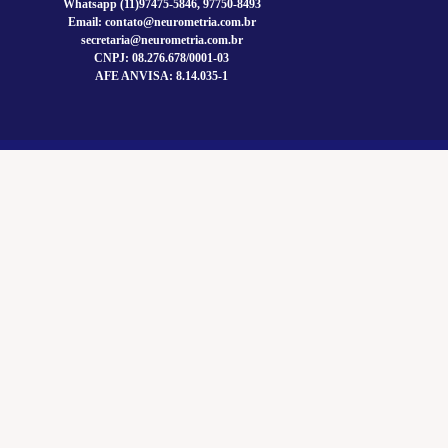
Whatsapp (11)97475-5846, 97750-8493
Email: contato@neurometria.com.br
secretaria@neurometria.com.br
CNPJ: 08.276.678/0001-03
AFE ANVISA: 8.14.035-1