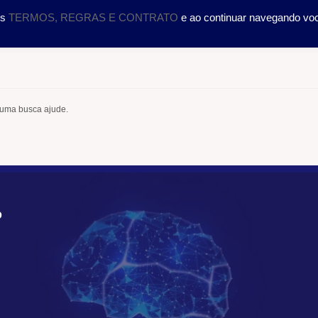
DOLOGIA
CURSOS
SERVIÇOS
CIENTÍFICO
TRA
os
TERMOS, REGRAS E CONTRATO
e ao continuar navegando vo
 uma busca ajude.
O