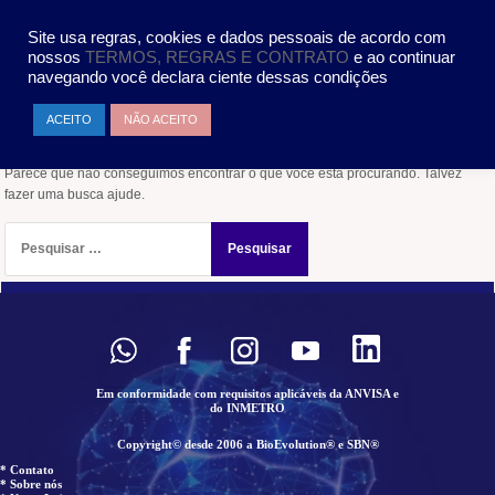
Pular
MENU
para
Site usa regras, cookies e dados pessoais de acordo com
o
nossos
TERMOS, REGRAS E CONTRATO
e ao continuar
conteúdo
navegando você declara ciente dessas condições
Nada encontrado
ACEITO
NÃO ACEITO
Parece que não conseguimos encontrar o que você está procurando. Talvez
fazer uma busca ajude.
Pesquisar
por:
Em conformidade com requisitos aplicáveis da ANVISA e
do INMETRO
Copyright© desde 2006 a BioEvolution® e SBN®
* Contato
* Sobre nós