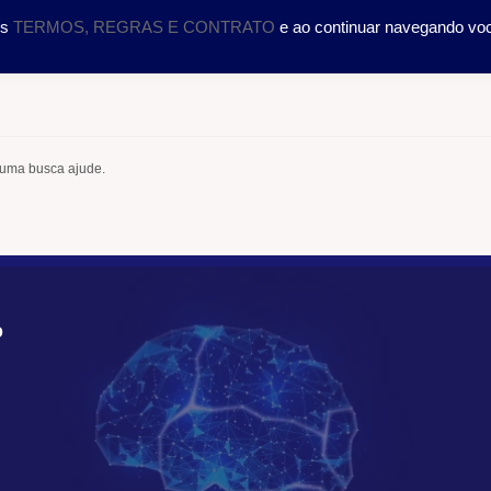
DOLOGIA
CURSOS
SERVIÇOS
CIENTÍFICO
TRA
os
TERMOS, REGRAS E CONTRATO
e ao continuar navegando vo
 uma busca ajude.
O