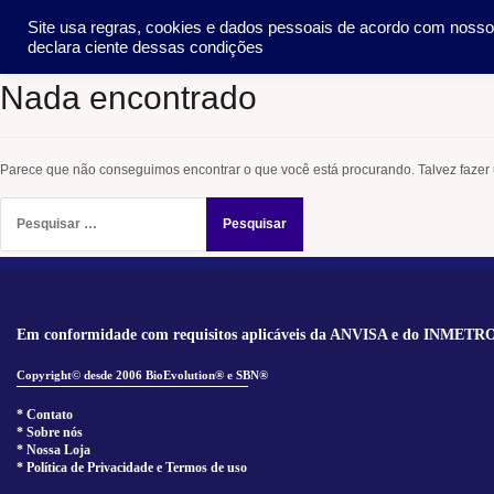
Pular
SOCIEDADE
METO
Site usa regras, cookies e dados pessoais de acordo com noss
para
declara ciente dessas condições
o
conteúdo
Nada encontrado
Parece que não conseguimos encontrar o que você está procurando. Talvez fazer
Pesquisar
por:
Em conformidade com requisitos aplicáveis da ANVISA e do INMETR
Copyright© desde 2006 BioEvolution® e SBN®
______________________________
* Contato
* Sobre nós
* Nossa Loja
* Política de Privacidade e Termos de uso