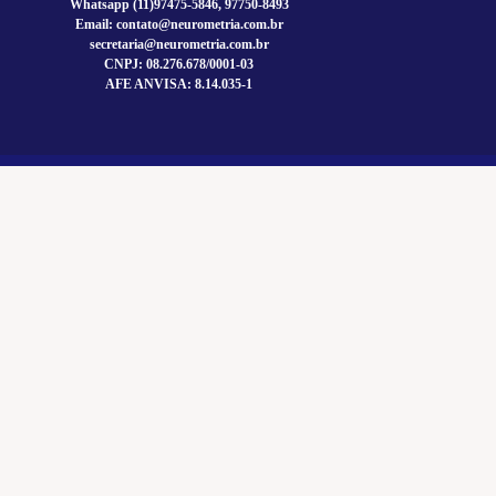
Whatsapp (11)97475-5846, 97750-8493
Email: contato@neurometria.com.br
secretaria@neurometria.com.br
CNPJ: 08.276.678/0001-03
AFE ANVISA: 8.14.035-1