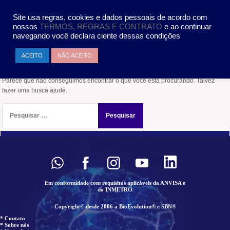
Pular
MENU
para
Site usa regras, cookies e dados pessoais de acordo com
o
nossos
TERMOS, REGRAS E CONTRATO
e ao continuar
conteúdo
navegando você declara ciente dessas condições
Nada encontrado
ACEITO
NÃO ACEITO
Parece que não conseguimos encontrar o que você está procurando. Talvez
fazer uma busca ajude.
Pesquisar
por:
Em conformidade com requisitos aplicáveis da ANVISA e
do INMETRO
Copyright© desde 2006 a BioEvolution® e SBN®
* Contato
* Sobre nós