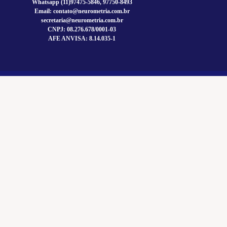
Whatsapp (11)97475-5846, 97750-8493
Email: contato@neurometria.com.br
secretaria@neurometria.com.br
CNPJ: 08.276.678/0001-03
AFE ANVISA: 8.14.035-1