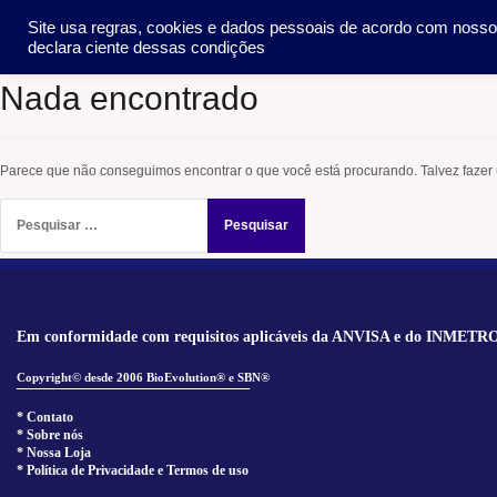
Pular
SOCIEDADE
METO
Site usa regras, cookies e dados pessoais de acordo com noss
para
declara ciente dessas condições
o
conteúdo
Nada encontrado
Parece que não conseguimos encontrar o que você está procurando. Talvez fazer
Pesquisar
por:
Em conformidade com requisitos aplicáveis da ANVISA e do INMETR
Copyright© desde 2006 BioEvolution® e SBN®
______________________________
* Contato
* Sobre nós
* Nossa Loja
* Política de Privacidade e Termos de uso