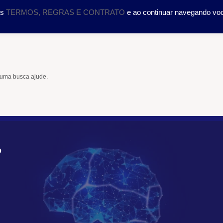
DOLOGIA
CURSOS
SERVIÇOS
CIENTÍFICO
TRA
os
TERMOS, REGRAS E CONTRATO
e ao continuar navegando vo
 uma busca ajude.
O