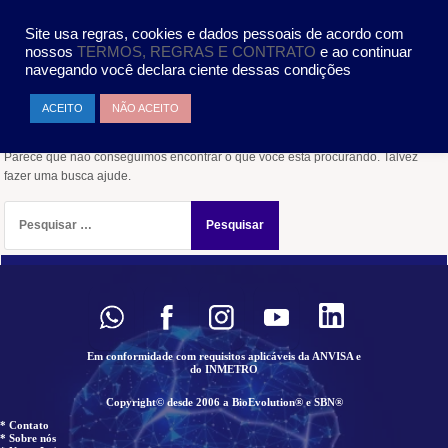
Pular
MENU
para
Site usa regras, cookies e dados pessoais de acordo com
o
nossos
TERMOS, REGRAS E CONTRATO
e ao continuar
conteúdo
navegando você declara ciente dessas condições
Nada encontrado
ACEITO
NÃO ACEITO
Parece que não conseguimos encontrar o que você está procurando. Talvez
fazer uma busca ajude.
Pesquisar
por:
Em conformidade com requisitos aplicáveis da ANVISA e
do INMETRO
Copyright© desde 2006 a BioEvolution® e SBN®
* Contato
* Sobre nós