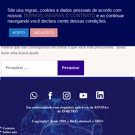
Pular
MENU
para
Site usa regras, cookies e dados pessoais de acordo com
o
nossos
TERMOS, REGRAS E CONTRATO
e ao continuar
conteúdo
navegando você declara ciente dessas condições
Nada encontrado
ACEITO
NÃO ACEITO
Parece que não conseguimos encontrar o que você está procurando. Talvez
fazer uma busca ajude.
Pesquisar
por:
Em conformidade com requisitos aplicáveis da ANVISA e
do INMETRO
Copyright© desde 2006 a BioEvolution® e SBN®
* Contato
* Sobre nós