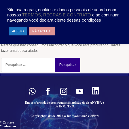
Pular
MENU
para
Site usa regras, cookies e dados pessoais de acordo com
o
nossos
TERMOS, REGRAS E CONTRATO
e ao continuar
conteúdo
navegando você declara ciente dessas condições
Nada encontrado
ACEITO
NÃO ACEITO
Parece que não conseguimos encontrar o que você está procurando. Talvez
fazer uma busca ajude.
Pesquisar
por:
Em conformidade com requisitos aplicáveis da ANVISA e
do INMETRO
Copyright© desde 2006 a BioEvolution® e SBN®
* Contato
* Sobre nós