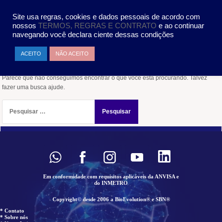
Pular
MENU
para
Site usa regras, cookies e dados pessoais de acordo com
o
nossos
TERMOS, REGRAS E CONTRATO
e ao continuar
conteúdo
navegando você declara ciente dessas condições
Nada encontrado
ACEITO
NÃO ACEITO
Parece que não conseguimos encontrar o que você está procurando. Talvez
fazer uma busca ajude.
Pesquisar
por:
Em conformidade com requisitos aplicáveis da ANVISA e
do INMETRO
Copyright© desde 2006 a BioEvolution® e SBN®
* Contato
* Sobre nós