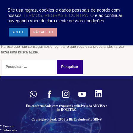
Pular
MENU
para
Site usa regras, cookies e dados pessoais de acordo com
o
nossos
TERMOS, REGRAS E CONTRATO
e ao continuar
conteúdo
navegando você declara ciente dessas condições
Nada encontrado
ACEITO
NÃO ACEITO
Parece que não conseguimos encontrar o que você está procurando. Talvez
fazer uma busca ajude.
Pesquisar
por:
Em conformidade com requisitos aplicáveis da ANVISA e
do INMETRO
Copyright© desde 2006 a BioEvolution® e SBN®
* Contato
* Sobre nós