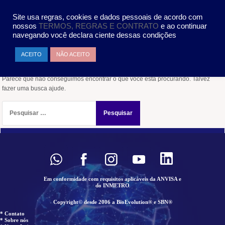
Pular
MENU
para
Site usa regras, cookies e dados pessoais de acordo com
o
nossos
TERMOS, REGRAS E CONTRATO
e ao continuar
conteúdo
navegando você declara ciente dessas condições
Nada encontrado
ACEITO
NÃO ACEITO
Parece que não conseguimos encontrar o que você está procurando. Talvez
fazer uma busca ajude.
Pesquisar
por:
Em conformidade com requisitos aplicáveis da ANVISA e
do INMETRO
Copyright© desde 2006 a BioEvolution® e SBN®
* Contato
* Sobre nós