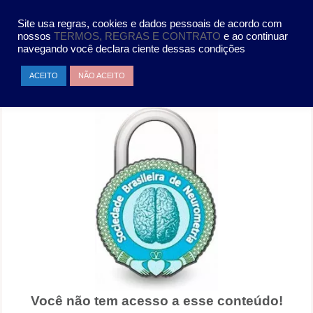
Pular
MENU
para
Site usa regras, cookies e dados pessoais de acordo com
o
nossos
TERMOS, REGRAS E CONTRATO
e ao continuar
conteúdo
navegando você declara ciente dessas condições
SEM PERMISSÃO PARA ACESSAR
ACEITO
NÃO ACEITO
ESSA PÁGINA
Você não tem acesso a esse conteúdo!